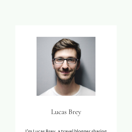
S
A
L
C
A
K
N
R
D
A
’
F
S
T
M
I
O
N
O
G
I
E
S
R
T
V
E
A
N
R
A
I
T
N
Lucas Brey
U
G
U
:
R
A
I’m Lucas Brey, a travel blogger sharing