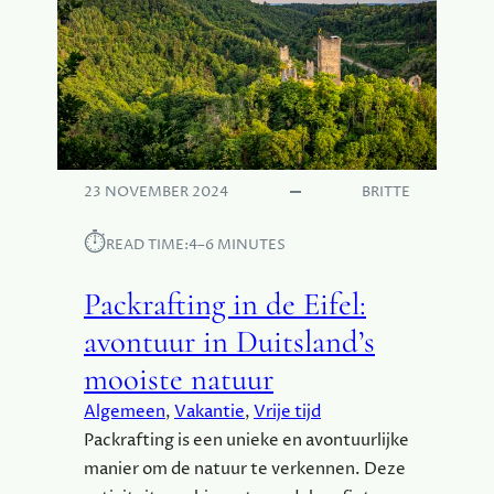
23 NOVEMBER 2024
BRITTE
⏱︎
READ TIME:
4–6 MINUTES
Packrafting in de Eifel:
avontuur in Duitsland’s
mooiste natuur
Algemeen
, 
Vakantie
, 
Vrije tijd
Packrafting is een unieke en avontuurlijke
manier om de natuur te verkennen. Deze