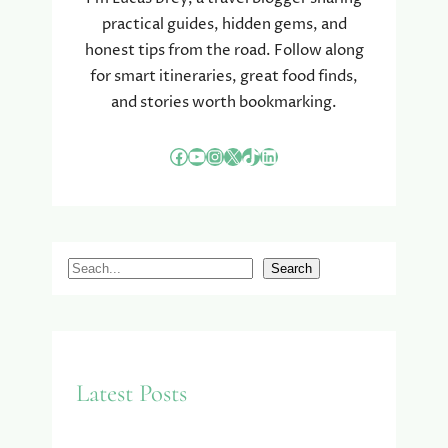
V
practical guides, hidden gems, and
O
honest tips from the road. Follow along
N
T
for smart itineraries, great food finds,
U
and stories worth bookmarking.
U
R
Facebook
YouTube
Instagram
X
TikTok
LinkedIn
E
N
N
A
T
S
Search
U
e
U
R
a
I
r
N
c
D
Latest Posts
h
U
I
T