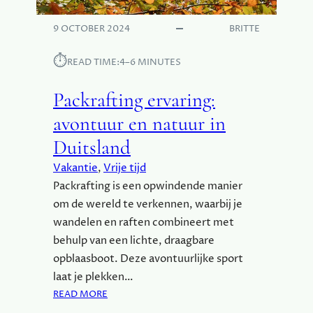
E
I
9 OCTOBER 2024
BRITTE
F
E
⏱︎
READ TIME:
4–6 MINUTES
L
:
Packrafting ervaring:
A
V
avontuur en natuur in
O
Duitsland
N
T
Vakantie
, 
Vrije tijd
U
Packrafting is een opwindende manier
U
om de wereld te verkennen, waarbij je
R
wandelen en raften combineert met
I
N
behulp van een lichte, draagbare
D
opblaasboot. Deze avontuurlijke sport
U
laat je plekken…
I
:
READ MORE
T
P