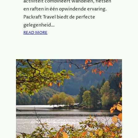
activiteit combineert wandelen, fietsen
en raften in één opwindende ervaring.
Packraft Travel biedt de perfecte
gelegenheid…
:
READ MORE
P
A
C
K
R
A
F
T
I
N
G
I
N
D
E