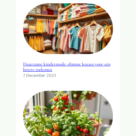
S
L
A
N
D
Duurzame kindermode: slimme keuzes voor een
betere toekomst
7 December 2025